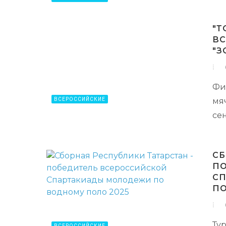
"Т
ВС
"З
Фи
ВСЕРОССИЙСКИЕ
мяч
сен
СБ
ПО
СП
ПО
Ту
ВСЕРОССИЙСКИЕ