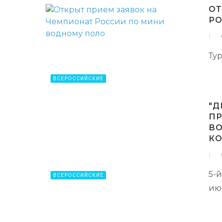
ОТ
РО
Тур
ВСЕРОССИЙСКИЕ
"Д
ПР
ВО
К
5-й
ВСЕРОССИЙСКИЕ
ию