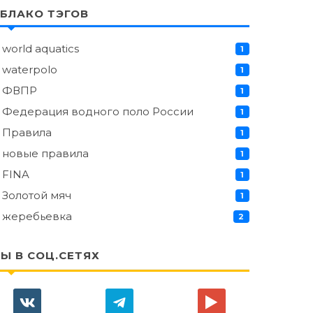
БЛАКО ТЭГОВ
world aquatics
1
waterpolo
1
ФВПР
1
Федерация водного поло России
1
Правила
1
новые правила
1
FINA
1
Золотой мяч
1
жеребьевка
2
Ы В СОЦ.СЕТЯХ