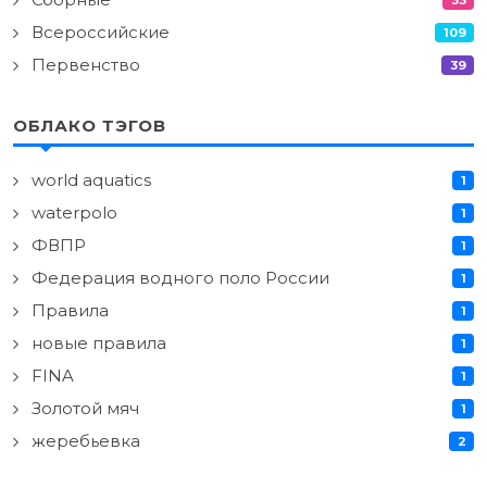
Всероссийские
109
Первенство
39
ОБЛАКО ТЭГОВ
world aquatics
1
waterpolo
1
ФВПР
1
Федерация водного поло России
1
Правила
1
новые правила
1
FINA
1
Золотой мяч
1
жеребьевка
2