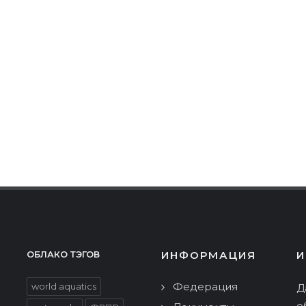
ИНФОРМАЦИЯ
И
ОБЛАКО ТЭГОВ
Федерация
world aquatics
Д
о