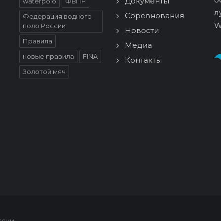
Документы
waterpolo
ФВПР
л
Соревнования
Федерация водного
W
поло России
Новости
Правила
Медиа
новые правила
FINA
Контакты
Золотой мяч