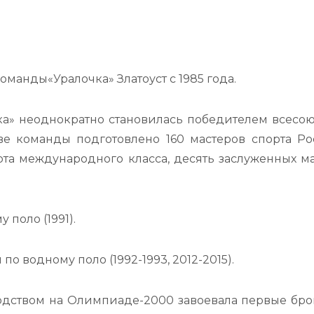
манды«Уралочка» Златоуст с 1985 года.
ка» неоднократно становилась победителем всесо
ве команды подготовлено 160 мастеров спорта Р
рта международного класса, десять заслуженных м
поло (1991).
о водному поло (1992-1993, 2012-2015).
одством на Олимпиаде-2000 завоевала первые бр