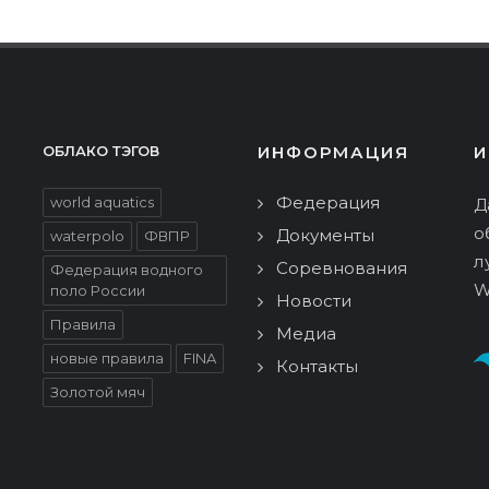
ИНФОРМАЦИЯ
И
ОБЛАКО ТЭГОВ
Федерация
world aquatics
Д
о
Документы
waterpolo
ФВПР
л
Соревнования
Федерация водного
W
поло России
Новости
Правила
Медиа
новые правила
FINA
Контакты
Золотой мяч