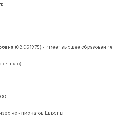
я:
ровна
(08.06.1975) - имеет высшее образование.
ное поло)
00)
ризер чемпионатов Европы