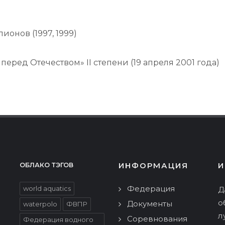
онов (1997, 1999)
еред Отечеством» II степени (19 апреля 2001 года)
ИНФОРМАЦИЯ
И
ОБЛАКО ТЭГОВ
Федерация
world aquatics
Д
о
Документы
waterpolo
ФВПР
л
Соревнования
Федерация водного