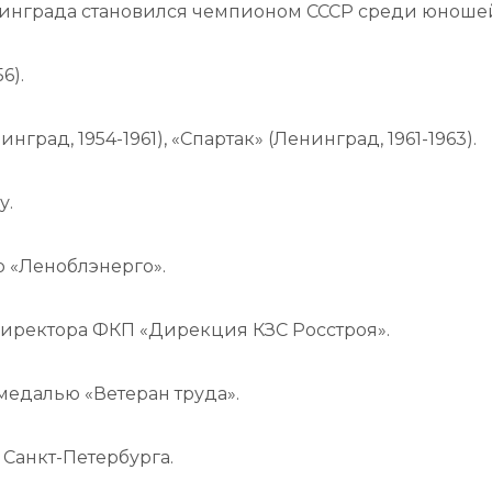
Ленинграда становился чемпионом СССР среди юноше
6).
рад, 1954-1961), «Спартак» (Ленинград, 1961-1963).
у.
р «Леноблэнерго».
 директора ФКП «Дирекция КЗС Росстроя».
едалью «Ветеран труда».
Санкт-Петербурга.