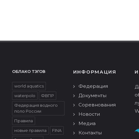
ИНФОРМАЦИЯ
И
ОБЛАКО ТЭГОВ
Федерация
world aquatics
Д
о
Документы
waterpolo
ФВПР
л
Соревнования
Федерация водного
W
поло России
Новости
Правила
Медиа
новые правила
FINA
Контакты