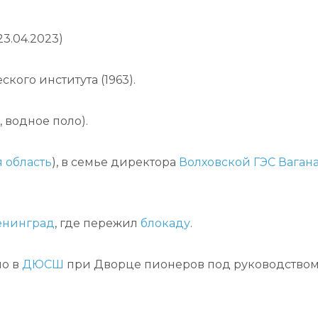
3.04.2023)
ого института (1963).
 водное поло).
 область
), в семье директора
Волховской ГЭС
Ваган
енинград
, где пережил
блокаду
.
ло в
ДЮСШ
при Дворце пионеров под руководство