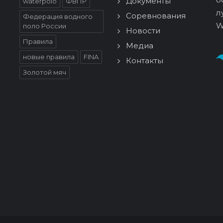
Документы
waterpolo
ФВПР
л
Соревнования
Федерация водного
W
поло России
Новости
Правила
Медиа
новые правила
FINA
Контакты
Золотой мяч