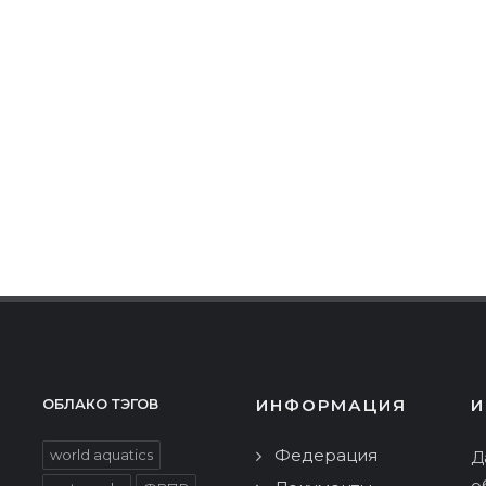
ИНФОРМАЦИЯ
И
ОБЛАКО ТЭГОВ
Федерация
world aquatics
Д
о