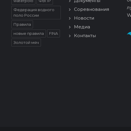
Документы
waterpolo
ФВПР
л
Соревнования
Федерация водного
W
поло России
Новости
Правила
Медиа
новые правила
FINA
Контакты
Золотой мяч